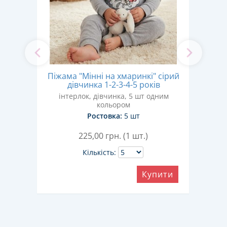
ко,
Піжама "Мінні на хмаринкі" сірий
Пі
дівчинка 1-2-3-4-5 років
им
інтерлок, дівчинка, 5 шт одним
Двун
кольором
Ростовка:
5 шт
225,00
грн. (1 шт.)
Кількість:
ити
Купити