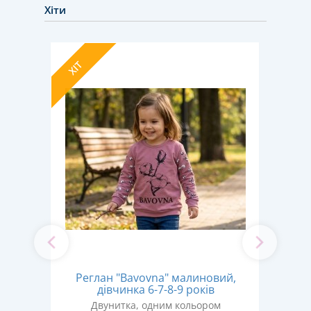
Хіти
НОВИ
ХІТ
ХІТ
Д
Реглан "Bavovna" малиновий,
чинка
темн
дівчинка 6-7-8-9 років
Двунитка, одним кольором