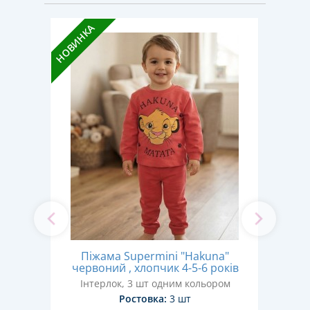
НОВИНКА
НОВИН
и»
П
Піжама Supermini "Hakuna"
ків
червоний , хлопчик 4-5-6 років
Дв
Інтерлок, 3 шт одним кольором
Ростовка:
3 шт