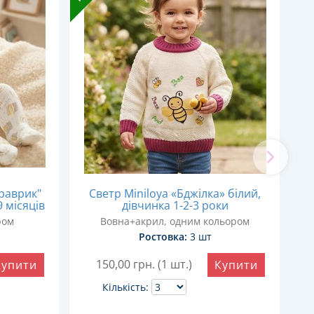
раврик"
Светр Miniloya «Бджілка» білий,
9 місяців
дівчинка 1-2-3 роки
ром
Вовна+акрил, одним кольором
Д
Ростовка:
3 шт
150,00
грн. (1 шт.)
Купити
Купити
Кількість: