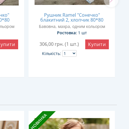
чко"
Рушник Ramel "Сонечко"
0*80
блакитний 2, хлопчик 80*80
ольором
Бавовна, махра, одним кольором
Ростовка:
1 шт
306,00
грн. (1 шт.)
Купити
Купити
Кількість:
НОВИНКА
НОВ