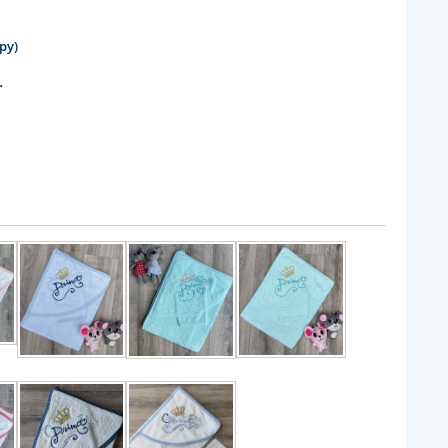
ру)
.