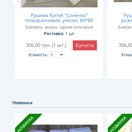
Рушник Ramel "Сонечко"
Руш
помаранчевий, унісекс 80*80
роже
Бавовна, махра, одним кольором
Бавовн
Ростовка:
1 шт
306,00
грн. (1 шт.)
306,0
и
Купити
Кількість:
Кільк
Новинки
НОВИНКА
НОВИНКА