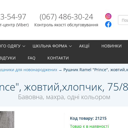
23-54-97
(067) 486-30-24
-центр (Viber)
Контроль якості обслуговування
ОГО ОДЯГУ
ШКІЛЬНА ФОРМА
АКЦІЇ
НОВИНКИ
ВІДГУКИ
FAQ
КОНТАКТИ
ушники для новонароджених
Рушник Ramel "Prince", жовтий,
nce", жовтий,хлопчик, 75/80
Бавовна, махра, одні кольором
Код товару:
21215
Товар є в наявності