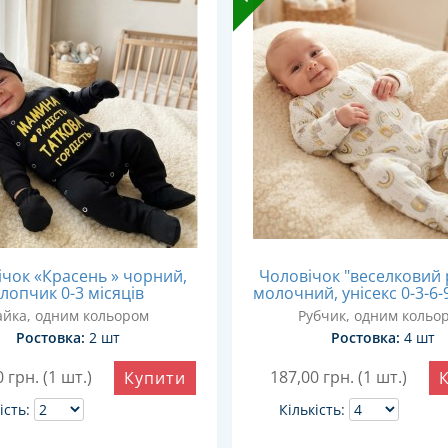
чок «Красень » чорний,
Чоловічок "веселковий 
лопчик 0-3 місяців
молочний, унісекс 0-3-6-
айка, одним кольором
Рубчик, одним кольо
Ростовка:
2 шт
Ростовка:
4 шт
0
грн. (1 шт.)
187,00
грн. (1 шт.)
Купити
ість:
Кількість: