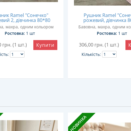
ник Ramel "Сонечко"
Рушник Ramel "Соне
вий 2, дівчинка 80*80
рожевий, дівчинка 8
а, махра, одним кольором
Бавовна, махра, одним к
Ростовка:
1 шт
Ростовка:
1 шт
0
грн. (1 шт.)
306,00
грн. (1 шт.)
Купити
ість:
Кількість:
НОВИНКА