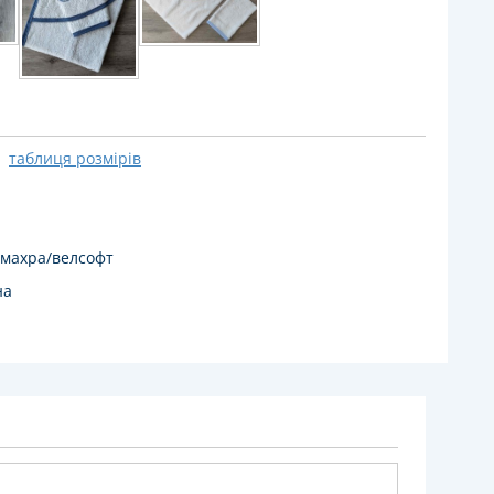
таблиця розмірів
 махра/велсофт
на