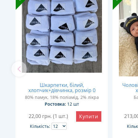
Шкарпетки, білий,
Чолові
хлопчик+дівчинка, розмір 0
х
24
80% памук, 18% поліамід, 2% лікра
Б
Ростовка:
12 шт
22,00
грн. (1 шт.)
213,0
Купити
и
Кількість:
Кільк