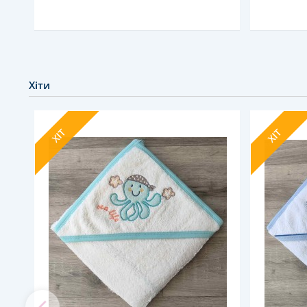
Хіти
ХІТ
ХІТ