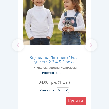
тий,
Водолазка "Інтерлок" біла,
Во
в
унісекс 2-3-4-5-6 роки
Інтерлок, одним кольором
Р
Ростовка:
5 шт
94,00
грн. (1 шт.)
Кількість:
ити
Купити