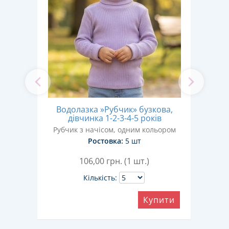
ла,
Во
Водолазка »Рубчик» бузкова,
в
дівчинка 1-2-3-4-5 років
Руб
Рубчик з начісом, одним кольором
Ростовка:
5 шт
106,00
грн. (1 шт.)
Кількість:
ити
Купити